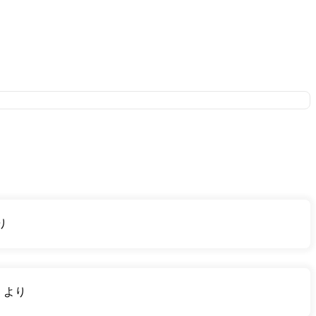
り
り
より