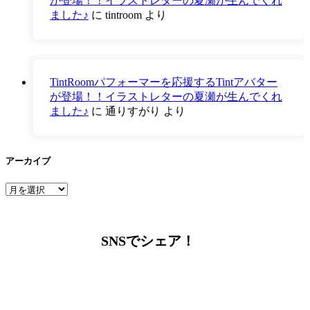
が登場！！イラストレターの夏瀬が生んでくれ
ました♪
に
tintroom
より
TintRoomパフォーマーを応援するTintアバター
が登場！！イラストレターの夏瀬が生んでくれ
ました♪
に
通りすがり
より
アーカイブ
ア
ー
カ
イ
SNSでシェア！
ブ
LINEからでもお問い合わせ頂けます
下記QRコード又はボタンから追加