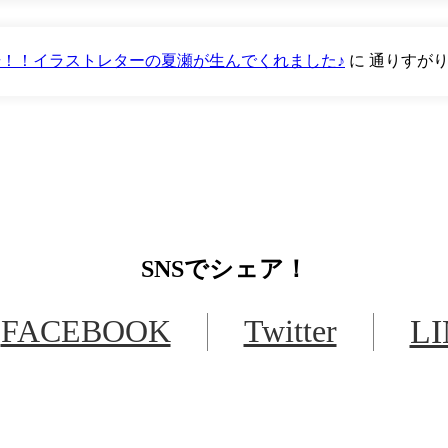
が登場！！イラストレターの夏瀬が生んでくれました♪
に
通りすが
SNS
でシェア！
FACEBOOK
Twitter
L
LINEからでもお問い合わせ頂けます
下記QRコード又はボタンから追加