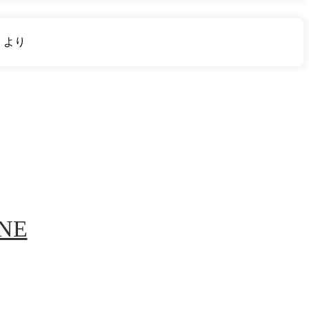
り
より
INE