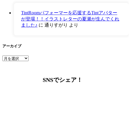
TintRoomパフォーマーを応援するTintアバター
が登場！！イラストレターの夏瀬が生んでくれ
ました♪
に
通りすがり
より
アーカイブ
ア
ー
カ
イ
SNSでシェア！
ブ