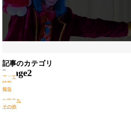
記事のカテゴリ
Image2
すべて
情報
報告
お役立ち
その他