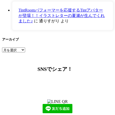
TintRoomパフォーマーを応援するTintアバター
が登場！！イラストレターの夏瀬が生んでくれ
ました♪
に
通りすがり
より
アーカイブ
ア
ー
カ
イ
SNSでシェア！
ブ
LINEからでもお問い合わせ頂けます
下記QRコード又はボタンから追加