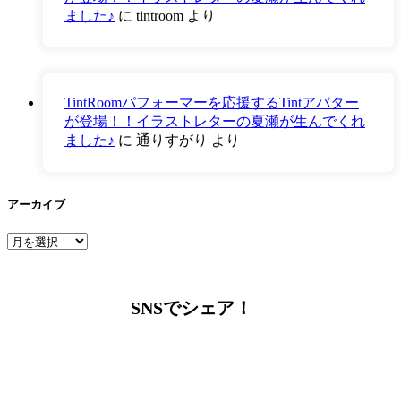
ました♪
に
tintroom
より
TintRoomパフォーマーを応援するTintアバター
が登場！！イラストレターの夏瀬が生んでくれ
ました♪
に
通りすがり
より
アーカイブ
ア
ー
カ
イ
SNSでシェア！
ブ
LINEからでもお問い合わせ頂けます
下記QRコード又はボタンから追加