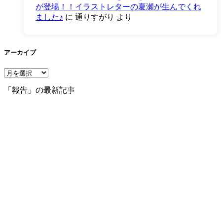
が登場！！イラストレターの夏瀬が生んでくれ
ました♪
に
通りすがり
より
アーカイブ
ア
ー
「報告」の最新記事
カ
イ
ブ