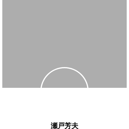
路上筆跡診断人の瀬戸芳夫です。
筆跡を変えるだけで開運♪
WEBでTint筆跡診断も活動中。
瀬戸芳夫