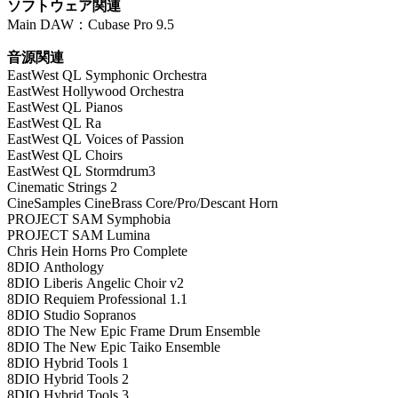
ソフトウェア関連
Main DAW：Cubase Pro 9.5
音源関連
EastWest QL Symphonic Orchestra
EastWest Hollywood Orchestra
EastWest QL Pianos
EastWest QL Ra
EastWest QL Voices of Passion
EastWest QL Choirs
EastWest QL Stormdrum3
Cinematic Strings 2
CineSamples CineBrass Core/Pro/Descant Horn
PROJECT SAM Symphobia
PROJECT SAM Lumina
Chris Hein Horns Pro Complete
8DIO Anthology
8DIO Liberis Angelic Choir v2
8DIO Requiem Professional 1.1
8DIO Studio Sopranos
8DIO The New Epic Frame Drum Ensemble
8DIO The New Epic Taiko Ensemble
8DIO Hybrid Tools 1
8DIO Hybrid Tools 2
8DIO Hybrid Tools 3