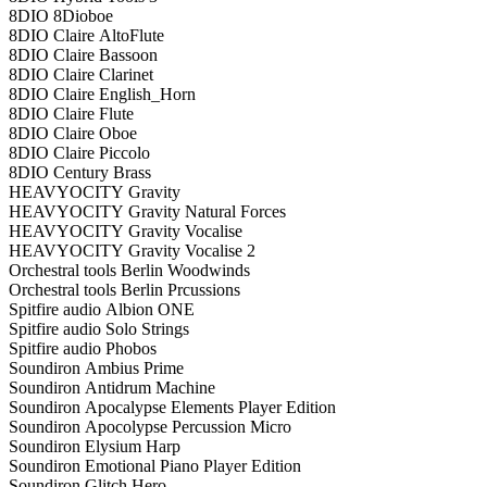
8DIO 8Dioboe
8DIO Claire AltoFlute
8DIO Claire Bassoon
8DIO Claire Clarinet
8DIO Claire English_Horn
8DIO Claire Flute
8DIO Claire Oboe
8DIO Claire Piccolo
8DIO Century Brass
HEAVYOCITY Gravity
HEAVYOCITY Gravity Natural Forces
HEAVYOCITY Gravity Vocalise
HEAVYOCITY Gravity Vocalise 2
Orchestral tools Berlin Woodwinds
Orchestral tools Berlin Prcussions
Spitfire audio Albion ONE
Spitfire audio Solo Strings
Spitfire audio Phobos
Soundiron Ambius Prime
Soundiron Antidrum Machine
Soundiron Apocalypse Elements Player Edition
Soundiron Apocolypse Percussion Micro
Soundiron Elysium Harp
Soundiron Emotional Piano Player Edition
Soundiron Glitch Hero