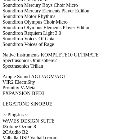
Soundiron Mercury Boys Choir Micro
Soundiron Mercury Elements Player Edition
Soundiron Motor Rhythms
Soundiron Olympus Choir Micro
Soundiron Olympus Elements Player Edition
Soundiron Requiem Light 3.0
Soundiron Voices Of Gaia
Soundiron Voices of Rage
Native Instruments KOMPLETE10 ULTIMATE
Spectrasonics Omnisphere2
Spectrasonics Trilian
Ample Sound AGL/AGM/AGT
VIR2 Electri6ity
Prominy V-Metal
FXPANSION BFD3
LEGATONE SINOBUE
～Plug-ins～
WAVES DESIGN SUITE
IZotope Ozone 8
2CAudio B2
Valhalla DSP Valhalla room