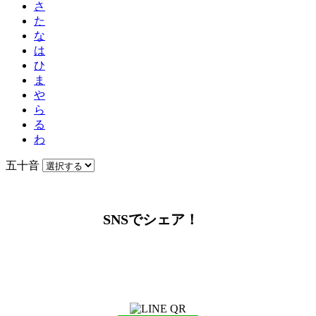
さ
た
な
は
ひ
ま
や
ら
る
わ
五十音
SNSでシェア！
LINEからでもお問い合わせ頂けます
下記QRコード又はボタンから追加