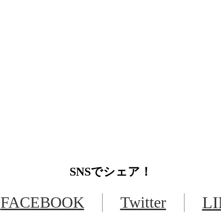
SNS
でシェア！
FACEBOOK
Twitter
L