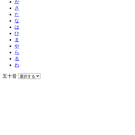
か
さ
た
な
は
ひ
ま
や
ら
る
わ
五十音