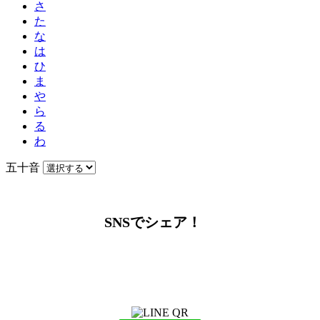
さ
た
な
は
ひ
ま
や
ら
る
わ
五十音
SNSでシェア！
LINEからでもお問い合わせ頂けます
下記QRコード又はボタンから追加