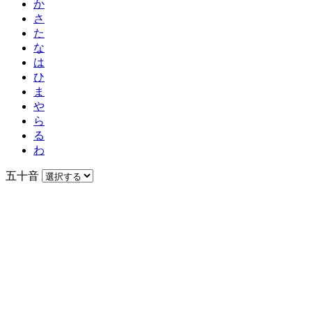
か
さ
た
な
は
ひ
ま
や
ら
る
わ
五十音