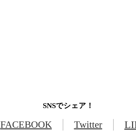
SNS
でシェア！
FACEBOOK
Twitter
L