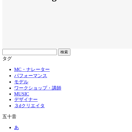
フ
リ
タグ
ー
MC・ナレーター
ワ
パフォーマンス
ー
モデル
ド
ワークショップ・講師
MUSIC
デザイナー
３dクリエイタ
五十音
あ