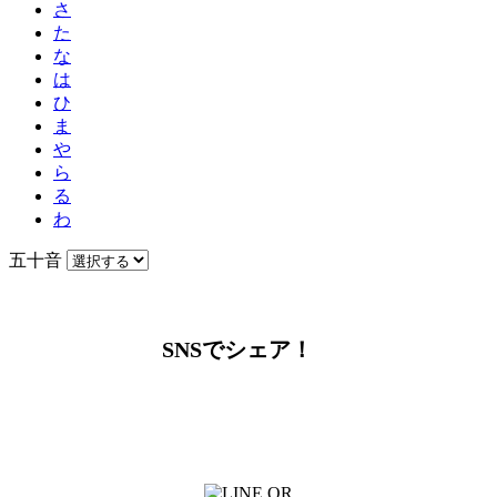
さ
た
な
は
ひ
ま
や
ら
る
わ
五十音
SNSでシェア！
LINEからでもお問い合わせ頂けます
下記QRコード又はボタンから追加