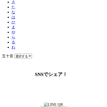
さ
た
な
は
ひ
ま
や
ら
る
わ
五十音
SNSでシェア！
LINEからでもお問い合わせ頂けます
下記QRコード又はボタンから追加