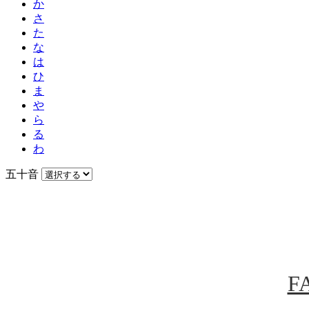
か
さ
た
な
は
ひ
ま
や
ら
る
わ
五十音
F