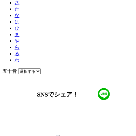
さ
た
な
は
ひ
ま
や
ら
る
わ
五十音
SNSでシェア！
LINEからでもお問い合わせ頂けます
下記QRコード又はボタンから追加