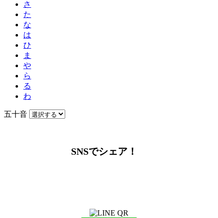
さ
た
な
は
ひ
ま
や
ら
る
わ
五十音
SNSでシェア！
LINEからでもお問い合わせ頂けます
下記QRコード又はボタンから追加