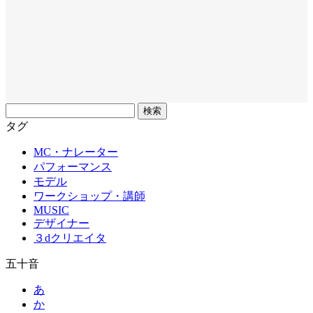
フ
リ
タグ
ー
MC・ナレーター
ワ
パフォーマンス
ー
モデル
ド
ワークショップ・講師
MUSIC
デザイナー
３dクリエイタ
五十音
あ
か