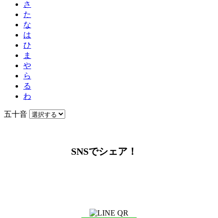
さ
た
な
は
ひ
ま
や
ら
る
わ
五十音
SNSでシェア！
LINEからでもお問い合わせ頂けます
下記QRコード又はボタンから追加