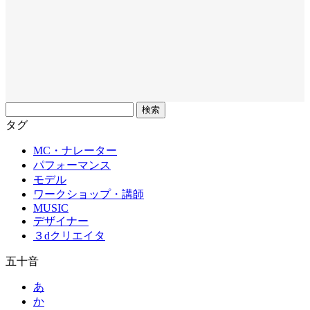
フ
リ
タグ
ー
MC・ナレーター
ワ
パフォーマンス
ー
モデル
ド
ワークショップ・講師
MUSIC
デザイナー
３dクリエイタ
五十音
あ
か