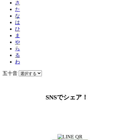
さ
た
な
は
ひ
ま
や
ら
る
わ
五十音
SNSでシェア！
LINEからでもお問い合わせ頂けます
下記QRコード又はボタンから追加