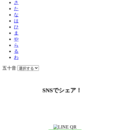
さ
た
な
は
ひ
ま
や
ら
る
わ
五十音
SNSでシェア！
LINEからでもお問い合わせ頂けます
下記QRコード又はボタンから追加