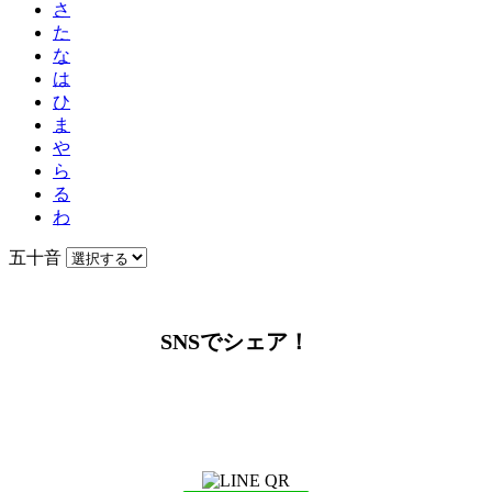
さ
た
な
は
ひ
ま
や
ら
る
わ
五十音
SNSでシェア！
LINEからでもお問い合わせ頂けます
下記QRコード又はボタンから追加