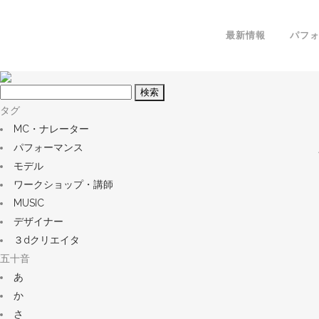
最新情報
パフ
フ
リ
タグ
ー
MC・ナレーター
ワ
パフォーマンス
ー
モデル
ド
ワークショップ・講師
MUSIC
デザイナー
３dクリエイタ
五十音
あ
か
さ