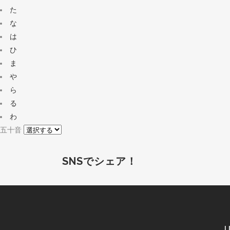
た
な
は
ひ
ま
や
ら
る
わ
五十音
SNSでシェア！