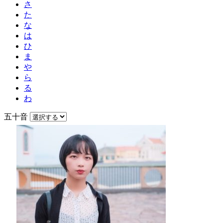
さ
た
な
は
ひ
ま
や
ら
る
わ
五十音