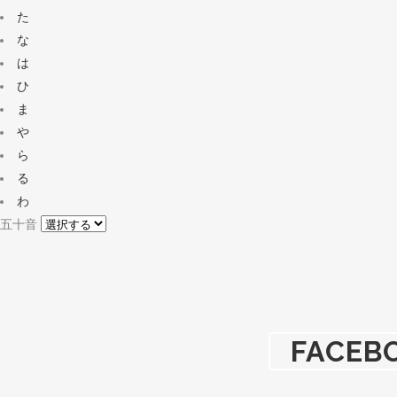
た
な
は
ひ
ま
や
ら
る
わ
五十音
FACEB