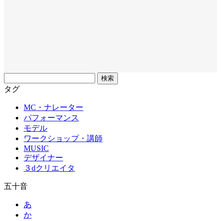
フ
リ
タグ
ー
MC・ナレーター
ワ
パフォーマンス
ー
モデル
ド
ワークショップ・講師
MUSIC
デザイナー
３dクリエイタ
五十音
あ
か