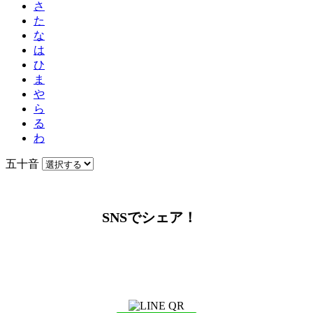
さ
た
な
は
ひ
ま
や
ら
る
わ
五十音
SNSでシェア！
LINEからでもお問い合わせ頂けます
下記QRコード又はボタンから追加