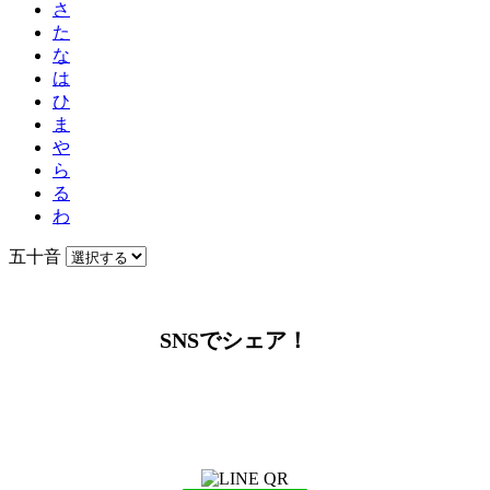
さ
た
な
は
ひ
ま
や
ら
る
わ
五十音
SNSでシェア！
LINEからでもお問い合わせ頂けます
下記QRコード又はボタンから追加