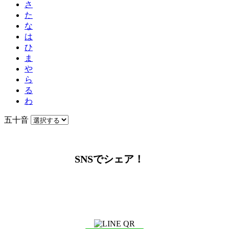
さ
た
な
は
ひ
ま
や
ら
る
わ
五十音
SNSでシェア！
LINEからでもお問い合わせ頂けます
下記QRコード又はボタンから追加