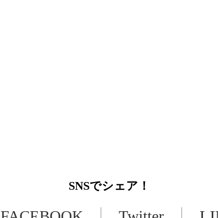
SNS
でシェア！
FACEBOOK
Twitter
L