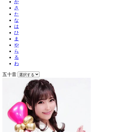
か
さ
た
な
は
ひ
ま
や
ら
る
わ
五十音