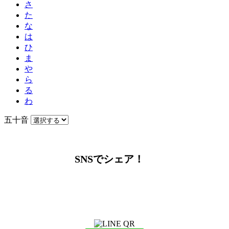
さ
た
な
は
ひ
ま
や
ら
る
わ
五十音
SNSでシェア！
LINEからでもお問い合わせ頂けます
下記QRコード又はボタンから追加