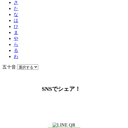
さ
た
な
は
ひ
ま
や
ら
る
わ
五十音
SNSでシェア！
LINEからでもお問い合わせ頂けます
下記QRコード又はボタンから追加