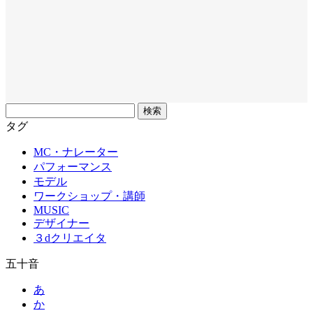
フ
リ
タグ
ー
MC・ナレーター
ワ
パフォーマンス
ー
モデル
ド
ワークショップ・講師
MUSIC
デザイナー
３dクリエイタ
五十音
あ
か