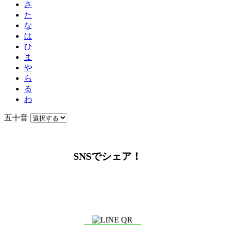
さ
た
な
は
ひ
ま
や
ら
る
わ
五十音
SNSでシェア！
LINEからでもお問い合わせ頂けます
下記QRコード又はボタンから追加