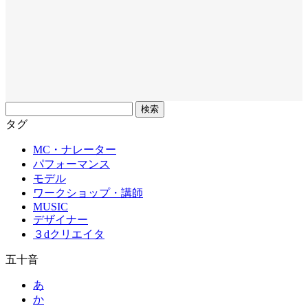
フ
リ
タグ
ー
MC・ナレーター
ワ
パフォーマンス
ー
モデル
ド
ワークショップ・講師
MUSIC
デザイナー
３dクリエイタ
五十音
あ
か