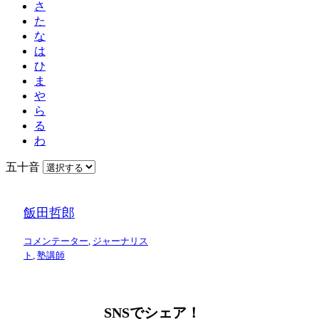
さ
た
な
は
ひ
ま
や
ら
る
わ
五十音
飯田哲郎
コメンテーター
,
ジャーナリス
ト
,
塾講師
SNSでシェア！