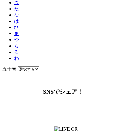
さ
た
な
は
ひ
ま
や
ら
る
わ
五十音
SNSでシェア！
LINEからでもお問い合わせ頂けます
下記QRコード又はボタンから追加