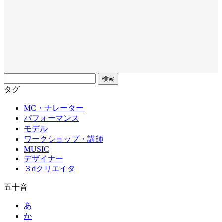
フ
リ
タグ
ー
MC・ナレーター
ワ
パフォーマンス
ー
モデル
ド
ワークショップ・講師
MUSIC
デザイナー
３dクリエイタ
五十音
あ
か