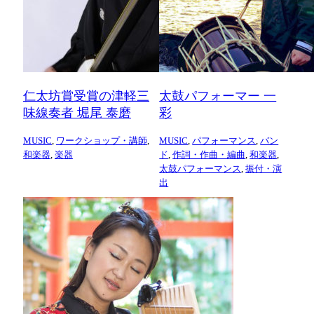
仁太坊賞受賞の津軽三
太鼓パフォーマー 一
味線奏者 堀尾 泰磨
彩
MUSIC
,
ワークショップ・講師
,
MUSIC
,
パフォーマンス
,
バン
和楽器
,
楽器
ド
,
作詞・作曲・編曲
,
和楽器
,
太鼓パフォーマンス
,
振付・演
出