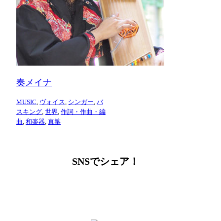
奏メイナ
MUSIC
,
ヴォイス
,
シンガー
,
バ
スキング
,
世界
,
作詞・作曲・編
曲
,
和楽器
,
真箏
SNSでシェア！
LINEからでもお問い合わせ頂けます
下記QRコード又はボタンから追加