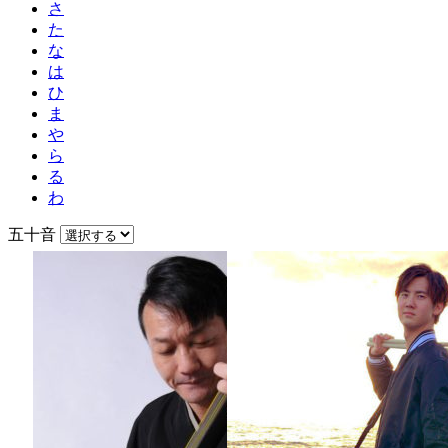
さ
た
な
は
ひ
ま
や
ら
る
わ
五十音