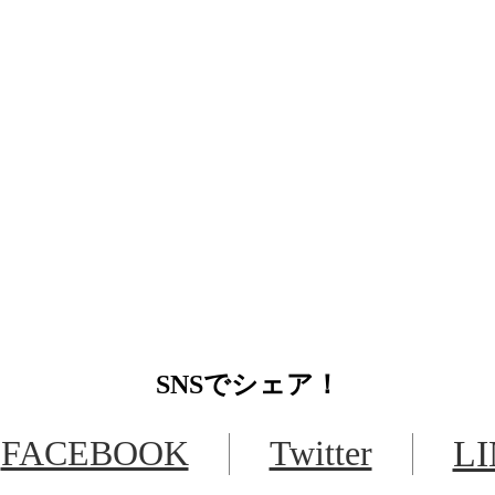
SNS
でシェア！
FACEBOOK
Twitter
L