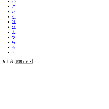
か
さ
た
な
は
ひ
ま
や
ら
る
わ
五十音