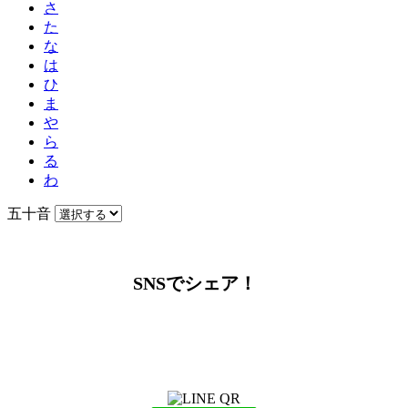
さ
た
な
は
ひ
ま
や
ら
る
わ
五十音
SNSでシェア！
LINEからでもお問い合わせ頂けます
下記QRコード又はボタンから追加