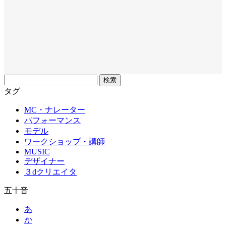
フ
リ
タグ
ー
MC・ナレーター
ワ
パフォーマンス
ー
モデル
ド
ワークショップ・講師
MUSIC
デザイナー
３dクリエイタ
五十音
あ
か