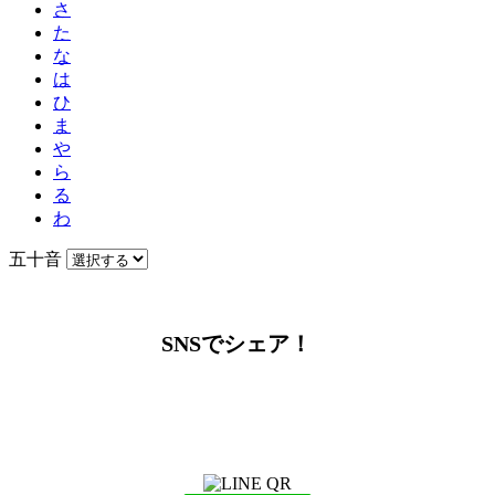
さ
た
な
は
ひ
ま
や
ら
る
わ
五十音
SNSでシェア！
LINEからでもお問い合わせ頂けます
下記QRコード又はボタンから追加