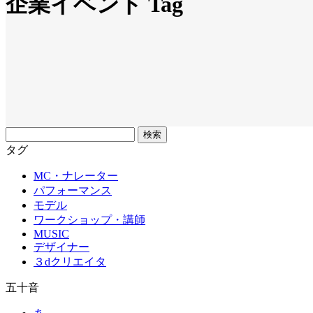
企業イベント Tag
フ
リ
タグ
ー
MC・ナレーター
ワ
パフォーマンス
ー
モデル
ド
ワークショップ・講師
MUSIC
デザイナー
３dクリエイタ
五十音