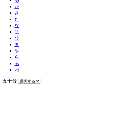
あ
か
さ
た
な
は
ひ
ま
や
ら
る
わ
五十音