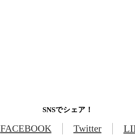
SNS
でシェア！
FACEBOOK
Twitter
L