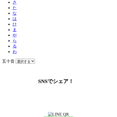
さ
た
な
は
ひ
ま
や
ら
る
わ
五十音
SNSでシェア！
LINEからでもお問い合わせ頂けます
下記QRコード又はボタンから追加