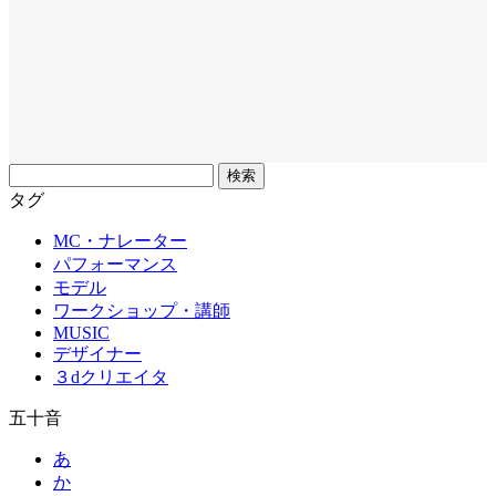
フ
リ
タグ
ー
MC・ナレーター
ワ
パフォーマンス
ー
モデル
ド
ワークショップ・講師
MUSIC
デザイナー
３dクリエイタ
五十音
あ
か