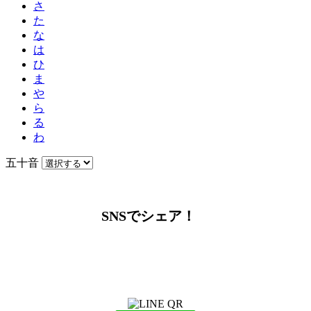
さ
た
な
は
ひ
ま
や
ら
る
わ
五十音
SNSでシェア！
LINEからでもお問い合わせ頂けます
下記QRコード又はボタンから追加