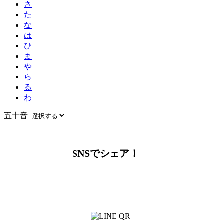
さ
た
な
は
ひ
ま
や
ら
る
わ
五十音
SNSでシェア！
LINEからでもお問い合わせ頂けます
下記QRコード又はボタンから追加