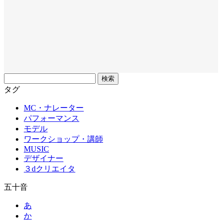
フ
リ
タグ
ー
MC・ナレーター
ワ
パフォーマンス
ー
モデル
ド
ワークショップ・講師
MUSIC
デザイナー
３dクリエイタ
五十音
あ
か