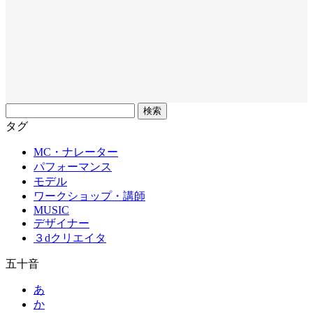
フ
リ
タグ
ー
MC・ナレーター
ワ
パフォーマンス
ー
モデル
ド
ワークショップ・講師
MUSIC
デザイナー
３dクリエイタ
五十音
あ
か