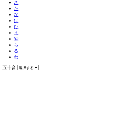
さ
た
な
は
ひ
ま
や
ら
る
わ
五十音