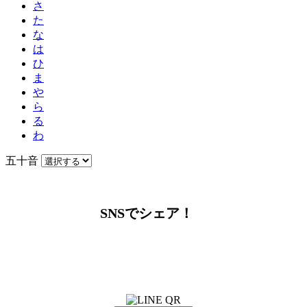
さ
た
な
は
ひ
ま
や
ら
る
わ
五十音
SNSでシェア！
LINEからでもお問い合わせ頂けます
下記QRコード又はボタンから追加