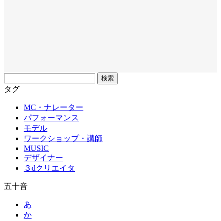
フ
リ
タグ
ー
MC・ナレーター
ワ
パフォーマンス
ー
モデル
ド
ワークショップ・講師
MUSIC
デザイナー
３dクリエイタ
五十音
あ
か