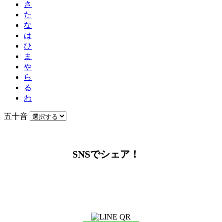
さ
た
な
は
ひ
ま
や
ら
る
わ
五十音
SNSでシェア！
LINEからでもお問い合わせ頂けます
下記QRコード又はボタンから追加