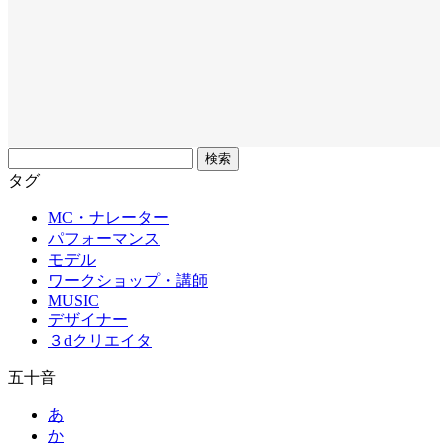
フ
リ
タグ
ー
MC・ナレーター
ワ
パフォーマンス
ー
モデル
ド
ワークショップ・講師
MUSIC
デザイナー
３dクリエイタ
五十音
あ
か