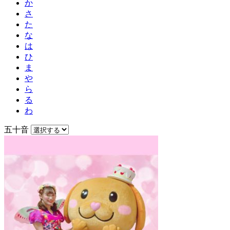
か
さ
た
な
は
ひ
ま
や
ら
る
わ
五十音