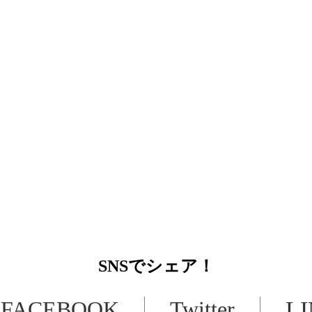
SNS
でシェア！
FACEBOOK
Twitter
L