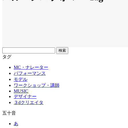
フ
リ
タグ
ー
MC・ナレーター
ワ
パフォーマンス
ー
モデル
ド
ワークショップ・講師
MUSIC
デザイナー
３dクリエイタ
五十音
あ