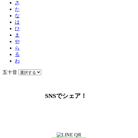
さ
た
な
は
ひ
ま
や
ら
る
わ
五十音
SNSでシェア！
LINEからでもお問い合わせ頂けます
下記QRコード又はボタンから追加