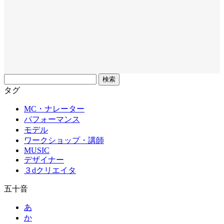
フ
リ
タグ
ー
MC・ナレーター
ワ
パフォーマンス
ー
モデル
ド
ワークショップ・講師
MUSIC
デザイナー
３dクリエイタ
五十音
あ
か