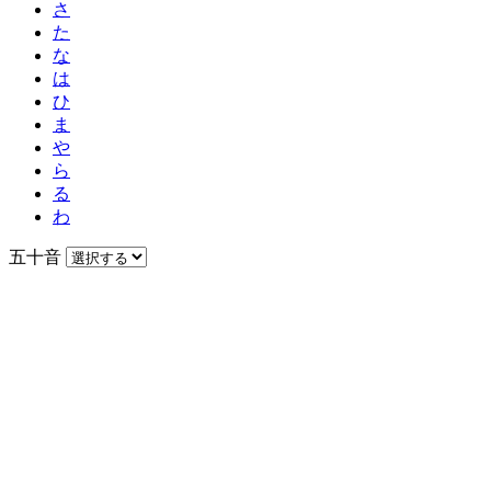
さ
た
な
は
ひ
ま
や
ら
る
わ
五十音