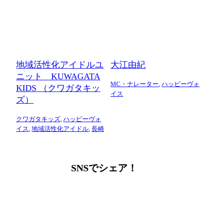
地域活性化アイドルユ
大江由紀
ニット KUWAGATA
MC・ナレーター
,
ハッピーヴォ
KIDS （クワガタキッ
イス
ズ）
クワガタキッズ
,
ハッピーヴォ
イス
,
地域活性化アイドル
,
長崎
SNSでシェア！
LINEからでもお問い合わせ頂けます
下記QRコード又はボタンから追加