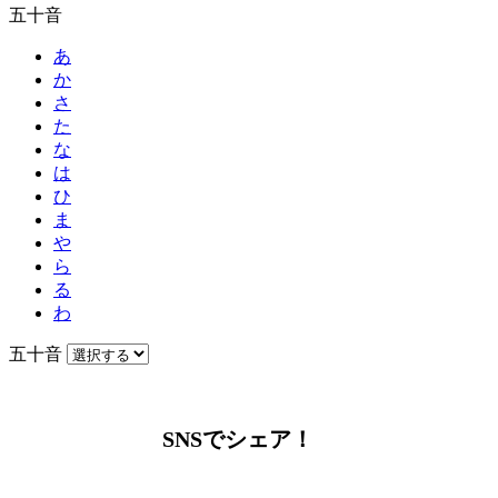
五十音
あ
か
さ
た
な
は
ひ
ま
や
ら
る
わ
五十音
SNSでシェア！